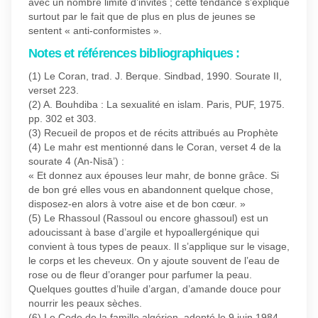
avec un nombre limité d’invités ; cette tendance s’explique
surtout par le fait que de plus en plus de jeunes se
sentent « anti-conformistes ».
Notes et références bibliographiques :
(1) Le Coran, trad. J. Berque. Sindbad, 1990. Sourate II,
verset 223.
(2) A. Bouhdiba : La sexualité en islam. Paris, PUF, 1975.
pp. 302 et 303.
(3) Recueil de propos et de récits attribués au Prophète
(4) Le mahr est mentionné dans le Coran, verset 4 de la
sourate 4 (An-Nisā’) :
« Et donnez aux épouses leur mahr, de bonne grâce. Si
de bon gré elles vous en abandonnent quelque chose,
disposez-en alors à votre aise et de bon cœur. »
(5) Le Rhassoul (Rassoul ou encore ghassoul) est un
adoucissant à base d’argile et hypoallergénique qui
convient à tous types de peaux. Il s’applique sur le visage,
le corps et les cheveux. On y ajoute souvent de l’eau de
rose ou de fleur d’oranger pour parfumer la peau.
Quelques gouttes d’huile d’argan, d’amande douce pour
nourrir les peaux sèches.
(6) Le Code de la famille algérien, adopté le 9 juin 1984