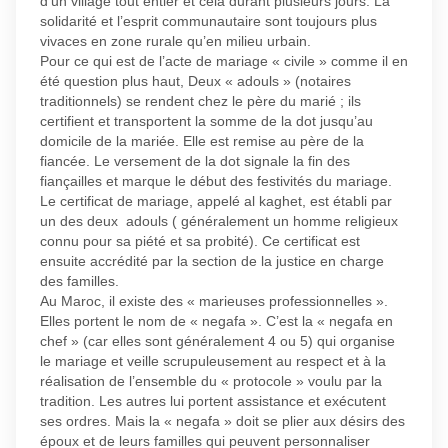
d’un village tout entier et cela durant plusieurs jours. La
solidarité et l’esprit communautaire sont toujours plus
vivaces en zone rurale qu’en milieu urbain.
Pour ce qui est de l’acte de mariage « civile » comme il en
été question plus haut, Deux « adouls » (notaires
traditionnels) se rendent chez le père du marié ; ils
certifient et transportent la somme de la dot jusqu’au
domicile de la mariée. Elle est remise au père de la
fiancée. Le versement de la dot signale la fin des
fiançailles et marque le début des festivités du mariage.
Le certificat de mariage, appelé al kaghet, est établi par
un des deux adouls ( généralement un homme religieux
connu pour sa piété et sa probité). Ce certificat est
ensuite accrédité par la section de la justice en charge
des familles.
Au Maroc, il existe des « marieuses professionnelles ».
Elles portent le nom de « negafa ». C’est la « negafa en
chef » (car elles sont généralement 4 ou 5) qui organise
le mariage et veille scrupuleusement au respect et à la
réalisation de l’ensemble du « protocole » voulu par la
tradition. Les autres lui portent assistance et exécutent
ses ordres. Mais la « negafa » doit se plier aux désirs des
époux et de leurs familles qui peuvent personnaliser