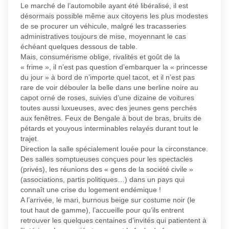
Le marché de l’automobile ayant été libéralisé, il est
désormais possible même aux citoyens les plus modestes
de se procurer un véhicule, malgré les tracasseries
administratives toujours de mise, moyennant le cas
échéant quelques dessous de table.
Mais, consumérisme oblige, rivalités et goût de la
« frime », il n’est pas question d’embarquer la « princesse
du jour » à bord de n’importe quel tacot, et il n’est pas
rare de voir débouler la belle dans une berline noire au
capot orné de roses, suivies d’une dizaine de voitures
toutes aussi luxueuses, avec des jeunes gens perchés
aux fenêtres. Feux de Bengale à bout de bras, bruits de
pétards et youyous interminables relayés durant tout le
trajet.
Direction la salle spécialement louée pour la circonstance.
Des salles somptueuses conçues pour les spectacles
(privés), les réunions des « gens de la société civile »
(associations, partis politiques…) dans un pays qui
connaît une crise du logement endémique !
A l’arrivée, le mari, burnous beige sur costume noir (le
tout haut de gamme), l’accueille pour qu’ils entrent
retrouver les quelques centaines d’invités qui patientent à