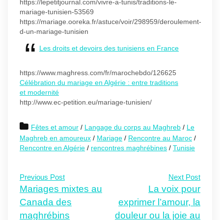
https://lepetitjournal.com/vivre-a-tunis/traditions-le-
mariage-tunisien-53569
https://mariage.ooreka.fr/astuce/voir/298959/deroulement-
d-un-mariage-tunisien
Les droits et devoirs des tunisiens en France
https://www.maghress.com/fr/marochebdo/126625
Célébration du mariage en Algérie : entre traditions
et modernité
http://www.ec-petition.eu/mariage-tunisien/
Fêtes et amour
/
Langage du corps au Maghreb
/
Le
Maghreb en amoureux
/
Mariage
/
Rencontre au Maroc
/
Rencontre en Algérie
/
rencontres maghrébines
/
Tunisie
Previous Post
Next Post
Mariages mixtes au
La voix pour
Canada des
exprimer l’amour, la
maghrébins
douleur ou la joie au