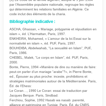
par l’Assemblée populaire nationale, regroupe les règles
qui déterminent les relations familiales en Algérie. Ce
code inclut des éléments de la charia.
Bibliographie indicative :
ASCHA, Ghassan, « Mariage, polygamie et répudiation en
islam », éd. L’Harmattan, Paris, 1997.
ENKHEIRA, Mohamed, « L’amour de la loi.Essai sur la
normativité en islam », éd. PUF, Paris, 1997.
BOUHDIBA, Abdelwahab, “La sexualité en Islam”, PUF,
Paris, 1986.
CHEBEL, Malek, “Le corps en Islam”, éd. PUF, Paris,
2000.
Bonte, Pierre, 1994 «Manière de dire ou manière de faire:
peut-on parler d’un mariage “arabe”?», in Pierre Bonte,
ed., Épouser au plus proche: inceste, prohibitions et
stratégies matrimoniales autour de la Méditerranée. Paris,
Éd. de l’Ehess:
Le Coran…, 1990 Le Coran: essai de traduction par
Jacques Berque. Paris, Sindbad.
Ferchiou, Sophie, 1992 Hasab wa nasab: parenté,
alliance et patrimoine en Tunisie. Paris, Éd. du CNRS.