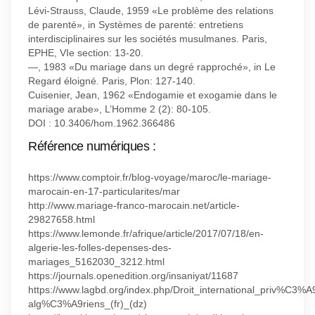
Lévi-Strauss, Claude, 1959 «Le problème des relations
de parenté», in Systèmes de parenté: entretiens
interdisciplinaires sur les sociétés musulmanes. Paris,
EPHE, VIe section: 13-20.
—, 1983 «Du mariage dans un degré rapproché», in Le
Regard éloigné. Paris, Plon: 127-140.
Cuisenier, Jean, 1962 «Endogamie et exogamie dans le
mariage arabe», L’Homme 2 (2): 80-105.
DOI : 10.3406/hom.1962.366486
Référence numériques :
https://www.comptoir.fr/blog-voyage/maroc/le-mariage-
marocain-en-17-particularites/mar
http://www.mariage-franco-marocain.net/article-
29827658.html
https://www.lemonde.fr/afrique/article/2017/07/18/en-
algerie-les-folles-depenses-des-
mariages_5162030_3212.html
https://journals.openedition.org/insaniyat/11687
https://www.lagbd.org/index.php/Droit_international_priv%
alg%C3%A9riens_(fr)_(dz)