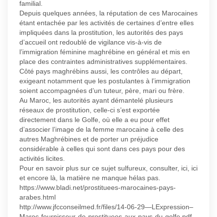
familial.
Depuis quelques années, la réputation de ces Marocaines
étant entachée par les activités de certaines d’entre elles
impliquées dans la prostitution, les autorités des pays
d’accueil ont redoublé de vigilance vis-à-vis de
l’immigration féminine maghrébine en général et mis en
place des contraintes administratives supplémentaires.
Côté pays maghrébins aussi, les contrôles au départ,
exigeant notamment que les postulantes à l’immigration
soient accompagnées d’un tuteur, père, mari ou frère.
Au Maroc, les autorités ayant démantelé plusieurs
réseaux de prostitution, celle-ci s’est exportée
directement dans le Golfe, où elle a eu pour effet
d’associer l’image de la femme marocaine à celle des
autres Maghrébines et de porter un préjudice
considérable à celles qui sont dans ces pays pour des
activités licites.
Pour en savoir plus sur ce sujet sulfureux, consulter, ici, ici
et encore là, la matière ne manque hélas pas.
https://www.bladi.net/prostituees-marocaines-pays-
arabes.html
http://www.jfcconseilmed.fr/files/14-06-29—LExpression–
Maroc-fournisseur-de-prostituees-aux-pays-du-golfe.pdf