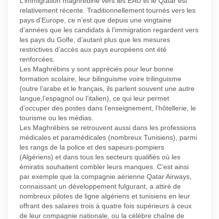
L’immigration maghrébine vers les EAU et le Qatar est
relativement récente. Traditionnellement tournés vers les
pays d’Europe, ce n’est que depuis une vingtaine
d’années que les candidats à l’immigration regardent vers
les pays du Golfe, d’autant plus que les mesures
restrictives d’accès aux pays européens ont été
renforcées.
Les Maghrébins y sont appréciés pour leur bonne
formation scolaire, leur bilinguisme voire trilinguisme
(outre l’arabe et le français, ils parlent souvent une autre
langue,l’espagnol ou l’italien), ce qui leur permet
d’occuper des postes dans l’enseignement, l’hôtellerie, le
tourisme ou les médias.
Les Maghrébins se retrouvent aussi dans les professions
médicales et paramédicales (nombreux Tunisiens), parmi
les rangs de la police et des sapeurs-pompiers
(Algériens) et dans tous les secteurs qualifiés où les
émiratis souhaitent combler leurs manques. C’est ainsi
par exemple que la compagnie aérienne Qatar Airways,
connaissant un développement fulgurant, a attiré de
nombreux pilotes de ligne algériens et tunisiens en leur
offrant des salaires trois à quatre fois supérieurs à ceux
de leur compagnie nationale, ou la célèbre chaîne de