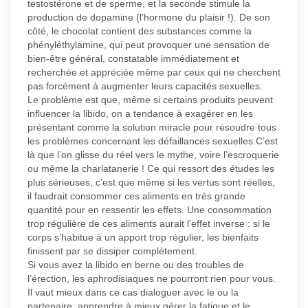
testostérone et de sperme, et la seconde stimule la
production de dopamine (l’hormone du plaisir !). De son
côté, le chocolat contient des substances comme la
phényléthylamine, qui peut provoquer une sensation de
bien-être général, constatable immédiatement et
recherchée et appréciée même par ceux qui ne cherchent
pas forcément à augmenter leurs capacités sexuelles.
Le problème est que, même si certains produits peuvent
influencer la libido, on a tendance à exagérer en les
présentant comme la solution miracle pour résoudre tous
les problèmes concernant les défaillances sexuelles.C’est
là que l’on glisse du réel vers le mythe, voire l’escroquerie
ou même la charlatanerie ! Ce qui ressort des études les
plus sérieuses, c’est que même si les vertus sont réelles,
il faudrait consommer ces aliments en très grande
quantité pour en ressentir les effets. Une consommation
trop régulière de ces aliments aurait l’effet inverse : si le
corps s’habitue à un apport trop régulier, les bienfaits
finissent par se dissiper complètement.
Si vous avez la libido en berne ou des troubles de
l’érection, les aphrodisiaques ne pourront rien pour vous.
Il vaut mieux dans ce cas dialoguer avec le ou la
partenaire, apprendre à mieux gérer la fatigue et le